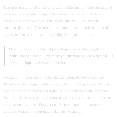
19
Lorem ipsum dolor sit amet, consectetur adipiscing elit. Quisque sit amet
września
ex at orci posuere ullamcorper. Maecenas at iaculis diam. Nulla sem
2019
mauris, posuere id orci eget, rutrum efficitur nisl. Fusce dapibus
2019-
tincidunt dignissim. Vestibulum quis quam et quam blandit fringilla id
09-
eget lacus. Donec volutpat odio sed dignissim porttitor bibendum.
19T12:27:21+02:00
w
Etiam quis interdum felis, at pellentesque metus. Morbi eget con
Kategoria
lectus. Donec eleifend ultricies urna et euismod. Sed consectetur tellus
1
eget odio aliquet, vel vestibulum tellus.
Vestibulum viverra mi non dolor aliquet, sed mollis dolor vulputate.
Proin lacus ante, aliquet a libero eget, efficitur conse quat sem. Nunc non
orci leo. Sed porta massa eget ligula lacinia, in iaculis metus consequat.
Sed vehicula risus at neque pharetra, nec convallis risus placerat tristique
pulvinar nunc sit amet. Praesent non lectus sit amet nibh posuere
tristique. Aenean et dui ut mauris dapibus venenatis.