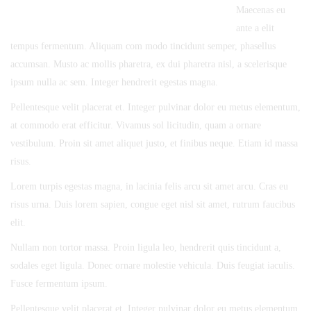
Maecenas eu
ante a elit
tempus fermentum. Aliquam com modo tincidunt semper, phasellus
accumsan. Musto ac mollis pharetra, ex dui pharetra nisl, a scelerisque
ipsum nulla ac sem. Integer hendrerit egestas magna.
Pellentesque velit placerat et. Integer pulvinar dolor eu metus elementum,
at commodo erat efficitur. Vivamus sol licitudin, quam a ornare
vestibulum. Proin sit amet aliquet justo, et finibus neque. Etiam id massa
risus.
Lorem turpis egestas magna, in lacinia felis arcu sit amet arcu. Cras eu
risus urna. Duis lorem sapien, congue eget nisl sit amet, rutrum faucibus
elit.
Nullam non tortor massa. Proin ligula leo, hendrerit quis tincidunt a,
sodales eget ligula. Donec ornare molestie vehicula. Duis feugiat iaculis.
Fusce fermentum ipsum.
Pellentesque velit placerat et. Integer pulvinar dolor eu metus elementum,