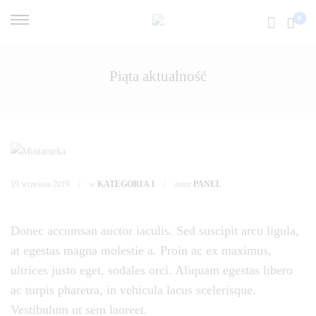
0
Piąta aktualność
19 września 2019
w
KATEGORIA 1
autor
PANEL
Donec accumsan auctor iaculis. Sed suscipit arcu ligula,
Piąta
at egestas magna molestie a. Proin ac ex maximus,
aktualność
ultrices justo eget, sodales orci. Aliquam egestas libero
ac turpis pharetra, in vehicula lacus scelerisque.
Vestibulum ut sem laoreet.