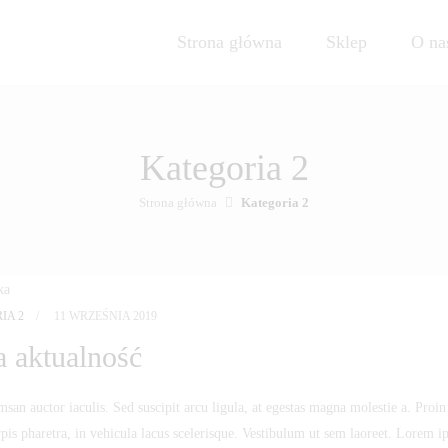
Główne
menu
Strona główna
Sklep
O na
Kategoria 2
Strona główna
Kategoria 2
IA 2
11 WRZEŚNIA 2019
 aktualność
an auctor iaculis. Sed suscipit arcu ligula, at egestas magna molestie a. Proin
a
rpis pharetra, in vehicula lacus scelerisque. Vestibulum ut sem laoreet. Lorem i