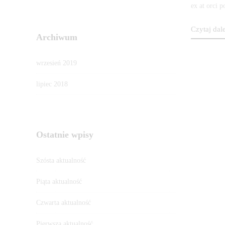
aktua
ex at orci 
Czytaj dale
Archiwum
19
września
wrzesień 2019
2019
lipiec 2018
2019-
09-
11T08:33:2
w
Ostatnie wpisy
Kategoria
2
Szósta aktualność
Piąta aktualność
Czwarta aktualność
Pierwsza aktualność