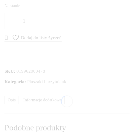
Na stanie
ilość
Pluszowa
planeta
Dodaj do listy życzeń
-
Uran
SKU:
019962000478
Kategoria:
Pluszaki i przytulanki
Opis
Informacje dodatkowe
Podobne produkty